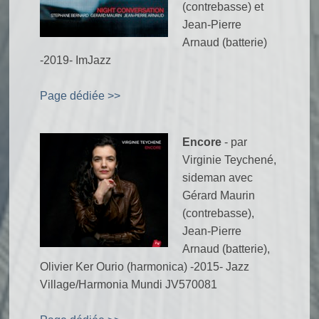
(contrebasse) et
Jean-Pierre
Arnaud (batterie)
-2019- ImJazz
Page dédiée >>
Encore
- par
Virginie Teychené,
sideman avec
Gérard Maurin
(contrebasse),
Jean-Pierre
Arnaud (batterie),
Olivier Ker Ourio (harmonica) -2015- Jazz
Village/Harmonia Mundi JV570081